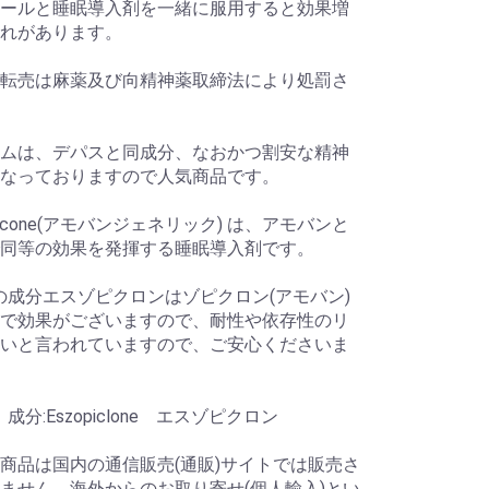
ールと睡眠導入剤を一緒に服用すると効果増
れがあります。
転売は麻薬及び向精神薬取締法により処罰さ
ムは、デパスと同成分、なおかつ割安な精神
なっておりますので人気商品です。
icone(アモバンジェネリック) は、アモバンと
同等の効果を発揮する睡眠導入剤です。
iteの成分エスゾピクロンはゾピクロン(アモバン)
で効果がございますので、耐性や依存性のリ
いと言われていますので、ご安心くださいま
e 成分:Eszopiclone エスゾピクロン
商品は国内の通信販売(通販)サイトでは販売さ
ません。海外からのお取り寄せ(個人輸入)とい