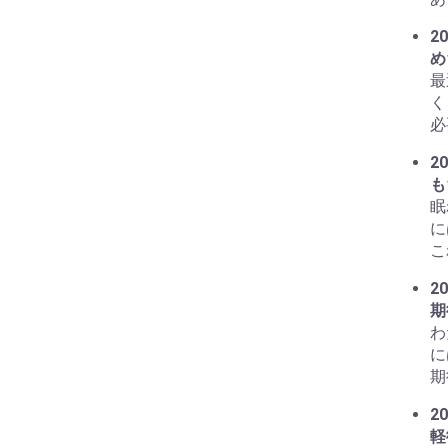
20
め
最
く
必
20
も
眠
に
こ
20
期
わ
に
期
20
軽