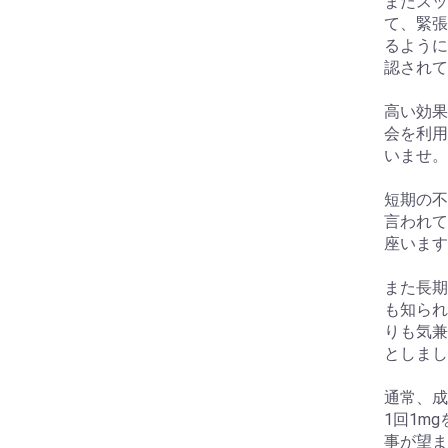
またスッ
て、緊張
るように
認されて
高い効果
会を利用
いませ。
短期の不
言われて
座います
また長期
も知られ
りも気兼
としまし
通常、成
1回1m
事が望ま