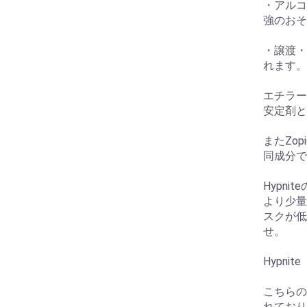
・アルコ
お買い物を続ける
カートへ進む
強のおそ
・譲渡・
れます。
エチラー
安定剤と
またZop
同成分で
Hypn
より少量
スクが低
せ。
Hypnit
こちらの
れており