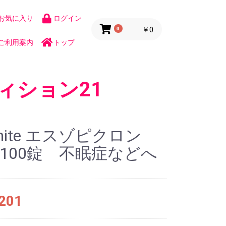
お気に入り
ログイン
0
￥0
ご利用案内
トップ
ィション21
pnite エスゾピクロン
g100錠 不眠症などへ
201