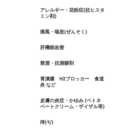
アレルギー・花粉症(抗ヒスタ
ミン剤)
痛風・喘息(ぜんそく)
肝機能改善
禁酒・抗酒癖剤
胃潰瘍 H2ブロッカー 食道
炎 など
皮膚の炎症・かゆみ (ベトネ
ベートクリーム・ザイザル等)
痔(ぢ)