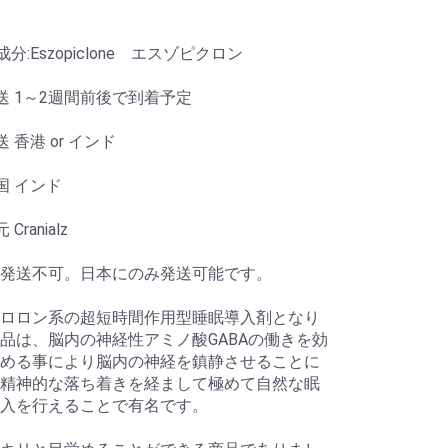
e 成分:Eszopiclone エスゾピクロン
送 1～2週間前後で到着予定
 香港 or インド
国 インド
Cranialz
発送不可。日本にのみ発送可能です。
ロロン系の超短時間作用型睡眠導入剤となり
品は、脳内の神経性アミノ酸GABAの働きを効
める事により脳内の神経を鎮静させることに
精神的な落ち着きを経まして極めて自然な眠
入を行えることで有名です。