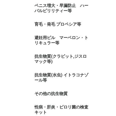
カマグラ 系(シルデナフィル)
シアリス 系(タダラフィル)
レビトラ 系(バルデナフィル)
その他
ペニス増大・早漏防止 ハー
バルビリリティー等
早漏防止スプレー
育毛・発毛 プロペシア等
避妊用ピル マーベロン・ト
リキュラー等
トリキュラー
マーベロン
抗生物質(クラビット,ジスロ
マック等)
抗生物質(水虫) イトラコナゾ
ール等
その他の抗生物質
性病・肝炎・ピロリ菌の検査
キット