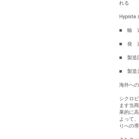
れる
Hypnit
■ 輸 
■ 発 送
■ 製造
■ 製造元 
海外への
シクロピ
ます当商
果的に高
よって、
りへの導