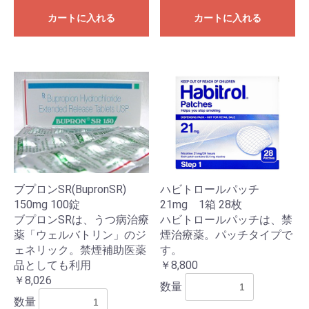
カートに入れる
カートに入れる
お買い物を続ける
カートへ進む
ブプロンSR(BupronSR)
ハビトロールパッチ
150mg 100錠
21mg 1箱 28枚
ブプロンSRは、うつ病治療
ハビトロールパッチは、禁
薬「ウェルバトリン」のジ
煙治療薬。パッチタイプで
ェネリック。禁煙補助医薬
す。
品としても利用
￥8,800
￥8,026
数量
数量