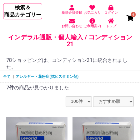
検索＆
新規会員登録
お気に入り
ログイン
商品カテゴリー
0
お問い合わせ
ご利用案内
トップ
インデラル通販・個人輸入 / コンディション
21
78ショッピングは、コンディション21に統合されまし
た。
全て
|
アレルギー・花粉症(抗ヒスタミン剤)
7件
の商品が見つかりました