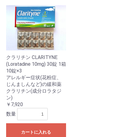
クラリチン CLARITYNE
(Loratadine 10mg) 30錠 1箱
10錠×3
アレルギー症状(花粉症、
じんましんなど)の緩和薬
クラリチン(成分ロラタジ
ン)
￥7,920
数量
カートに入れる