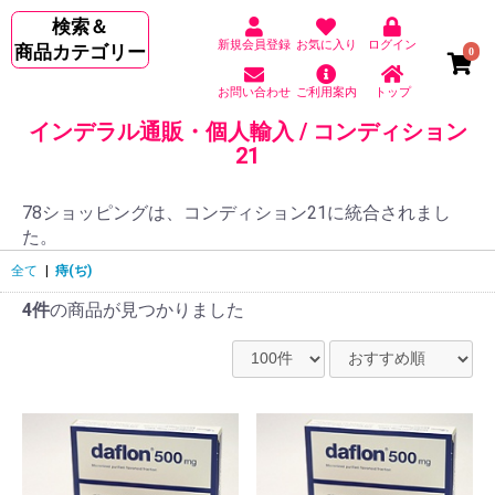
検索＆
新規会員登録
お気に入り
ログイン
商品カテゴリー
0
お問い合わせ
ご利用案内
トップ
インデラル通販・個人輸入 / コンディション
21
78ショッピングは、コンディション21に統合されまし
た。
全て
|
痔(ぢ)
4件
の商品が見つかりました