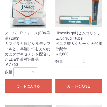
スーパーPフォース(ED&早
Himcolin gel (ヒムコリンジ
漏) 28錠
ェル) 30g 1tube
カマグラと同じシルデナフ
ペニス増大クリーム:天然成
ィルと、早漏に悩む方のた
分配合
めにダポキセチンを配合し
￥2,880
たED&早漏対策商品
数量
￥7,360
数量
カートに入れる
カートに入れる