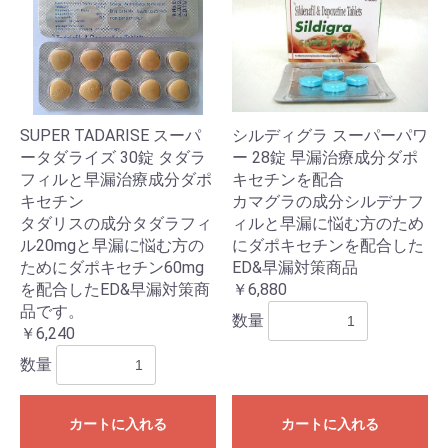
SUPER TADARISE スーパ
シルディグラ スーパーパワ
お買い物を続ける
カートへ進む
ータダライズ 30錠 タダラ
ー 28錠 早漏治療成分ダポ
フィルと早漏治療成分ダポ
キセチンを配合
キセチン
カマグラの成分シルデナフ
タダリスの成分タダラフィ
ィルと早漏に悩む方のため
ル20mgと早漏に悩む方の
にダポキセチンを配合した
ためにダポキセチン60mg
ED&早漏対策商品
を配合したED&早漏対策商
￥6,880
品です。
数量
￥6,240
数量
カートに入れる
カートに入れる