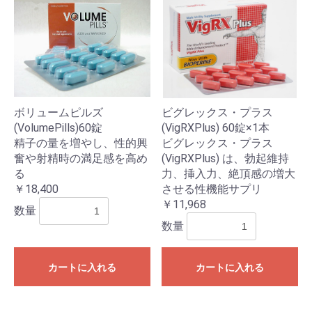
ボリュームピルズ
ビグレックス・プラス
(VolumePills)60錠
(VigRXPlus) 60錠×1本
精子の量を増やし、性的興
ビグレックス・プラス
奮や射精時の満足感を高め
(VigRXPlus) は、勃起維持
る
力、挿入力、絶頂感の増大
￥18,400
させる性機能サプリ
￥11,968
数量
数量
カートに入れる
カートに入れる