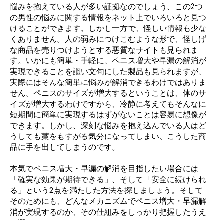
悩みを抱えている人が多い証拠なのでしょう、この2つ
の男性の悩みに関する情報をネット上でいろいろと見つ
けることができます。しかし一方で、怪しい情報も少な
くありません。人の弱みにつけこむような形で、怪しげ
な商品を売りつけようとする悪質なサイトも見られま
す。いかにも簡単・手軽に、ペニス増大や早漏の解消が
実現できることを謳い文句にした製品も見られますが、
実際にはそんな簡単に悩みが解消できるわけではありま
せん。ペニスのサイズが増大するということは、体のサ
イズが増大するわけですから、冷静に考えてもそんなに
短期間に簡単に実現するはずがないことは容易に想像が
できます。しかし、深刻な悩みを抱え込んでいる人はど
うしても藁をもすがる気分になってしまい、こうした商
品に手を出してしまうのです。
本気でペニス増大・早漏の解消を目指したい場合には
「確実な効果が期待できる」、そして「安全に続けられ
る」という2点を満たした方法を探しましょう。そして
そのためにも、どんなメカニズムでペニス増大・早漏解
消が実現するのか、その仕組みをしっかり把握したうえ