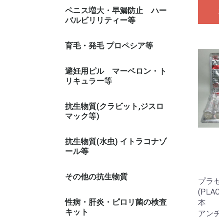
カマグラ 系(シルデナフィル)
シアリス 系(タダラフィル)
レビトラ 系(バルデナフィル)
その他
ペニス増大・早漏防止 ハー
バルビリリティー等
早漏防止スプレー
育毛・発毛 プロペシア等
避妊用ピル マーベロン・ト
リキュラー等
トリキュラー
マーベロン
抗生物質(クラビット,ジスロ
マック等)
抗生物質(水虫) イトラコナゾ
ール等
その他の抗生物質
プラセ
(PLA
性病・肝炎・ピロリ菌の検査
本
キット
アン