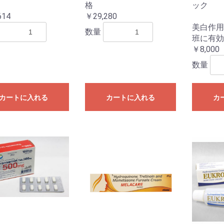
格
ック
614
￥29,280
美白作用
数量
班に有効
￥8,000
数量
カートに入れる
カートに入れる
カ
お買い物を続ける
カートへ進む