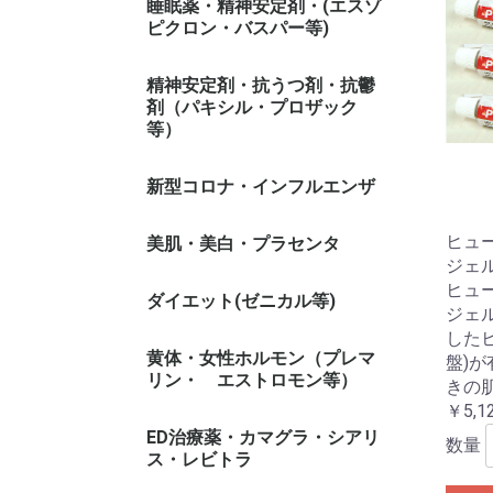
睡眠薬・精神安定剤・(エスゾ
ピクロン・バスパー等)
精神安定剤・抗うつ剤・抗鬱
剤（パキシル・プロザック
等）
新型コロナ・インフルエンザ
ヒュ
美肌・美白・プラセンタ
ジェル 
ヒュ
ダイエット(ゼニカル等)
ジェ
した
ゼニカル系
黄体・女性ホルモン（プレマ
盤)
リン・ エストロモン等）
きの
￥5,1
ED治療薬・カマグラ・シアリ
数量
ス・レビトラ