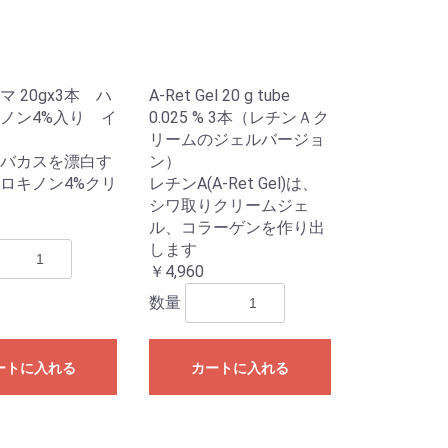
 20gx3本 ハ
A-Ret Gel 20 g tube
ノン4%入り イ
0.025 % 3本（レチンＡク
リームのジェルバージョ
バカスを漂白す
ン）
ロキノン4%クリ
レチンA(A-Ret Gel)は、
シワ取りクリームジェ
ル、コラーゲンを作り出
します
￥4,960
数量
ートに入れる
カートに入れる