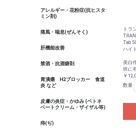
アレルギー・花粉症(抗ヒスタ
ミン剤)
トラ
痛風・喘息(ぜんそく)
TRAN
Tab.
肝機能改善
ハイ
美白
禁酒・抗酒癖剤
班に
￥12,
胃潰瘍 H2ブロッカー 食道
数量
炎 など
皮膚の炎症・かゆみ (ベトネ
ベートクリーム・ザイザル等)
痔(ぢ)