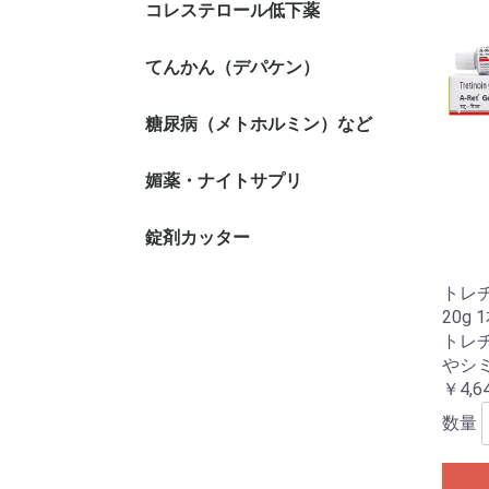
コレステロール低下薬
てんかん（デパケン）
糖尿病（メトホルミン）など
媚薬・ナイトサプリ
錠剤カッター
トレチノ
20g 
トレチ
やシ
￥4,6
数量