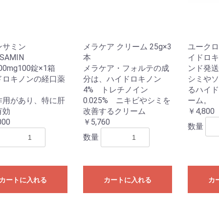
ンサミン
メラケア クリーム 25g×3
ユークロマ
SAMIN
本
イドロキ
500mg100錠×1箱
メラケア・フォルテの成
ンド発送
ドロキノンの経口薬
分は、ハイドロキノン
シミやソ
4% トレチノイン
るハイド
作用があり、特に肝
0.025% ニキビやシミを
ーム。
有効
改善するクリーム
￥4,800
000
￥5,760
数量
数量
カートに入れる
カートに入れる
カ