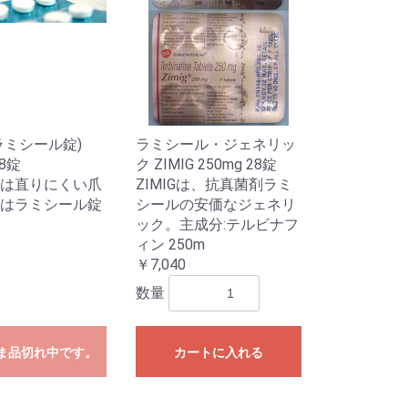
l(ラミシール錠)
ラミシール・ジェネリッ
28錠
ク ZIMIG 250mg 28錠
は直りにくい爪
ZIMIGは、抗真菌剤ラミ
はラミシール錠
シールの安価なジェネリ
ック。主成分:テルビナフ
ィン 250m
￥7,040
数量
ま品切れ中です。
カートに入れる