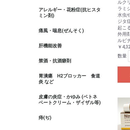
ルクリ
ラミ
アレルギー・花粉症(抗ヒスタ
水虫
ミン剤)
ジタ
起こ
痛風・喘息(ぜんそく)
外用剤
ルビ
肝機能改善
￥4,3
数量
禁酒・抗酒癖剤
胃潰瘍 H2ブロッカー 食道
炎 など
皮膚の炎症・かゆみ (ベトネ
ベートクリーム・ザイザル等)
痔(ぢ)