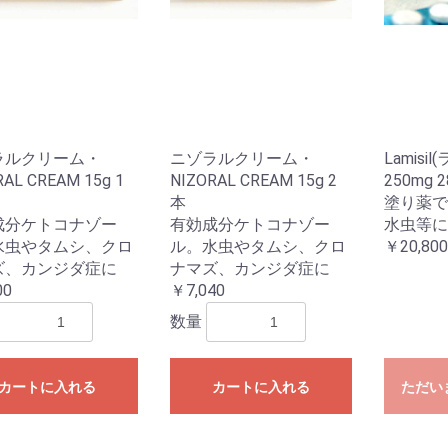
ラルクリーム・
ニゾラルクリーム・
Lamisi
RAL CREAM 15g 1
NIZORAL CREAM 15g 2
250mg 
本
塗り薬で
成分ケトコナゾー
有効成分ケトコナゾー
水虫等に
水虫やタムシ、クロ
ル。水虫やタムシ、クロ
￥20,800
ズ、カンジダ症に
ナマズ、カンジダ症に
00
￥7,040
数量
カートに入れる
カートに入れる
ただい