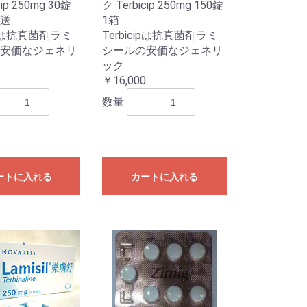
cip 250mg 30錠
ク Terbicip 250mg 150錠
送
1箱
cipは抗真菌剤ラミ
Terbicipは抗真菌剤ラミ
安価なジェネリ
シールの安価なジェネリ
ック
￥16,000
数量
ートに入れる
カートに入れる