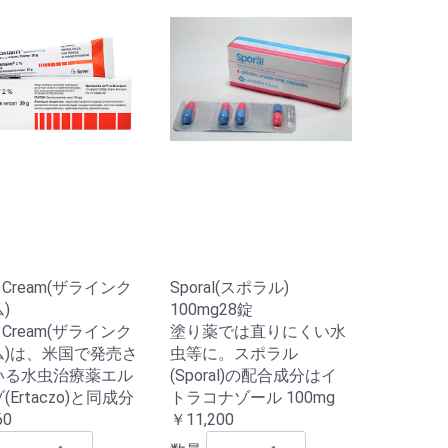
in Cream(ザラインク
Sporal(スポラル)
)
100mg28錠
in Cream(ザラインク
塗り薬では直りにくい水
ム)は、米国で発売さ
虫等に。スポラル
いる水虫治療薬エル
(Sporal)の配合成分はイ
(Ertaczo)と同成分
トラコナゾール 100mg
60
￥11,200