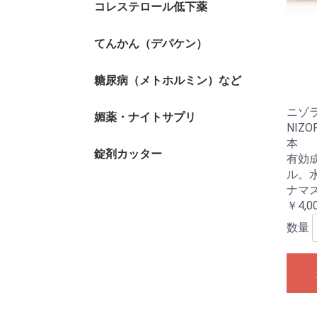
コレステロール低下薬
てんかん（デパケン）
糖尿病（メトホルミン）など
ニゾ
媚薬・ナイトサプリ
NIZO
本
錠剤カッター
有効
ル。
ナマ
￥4,0
数量