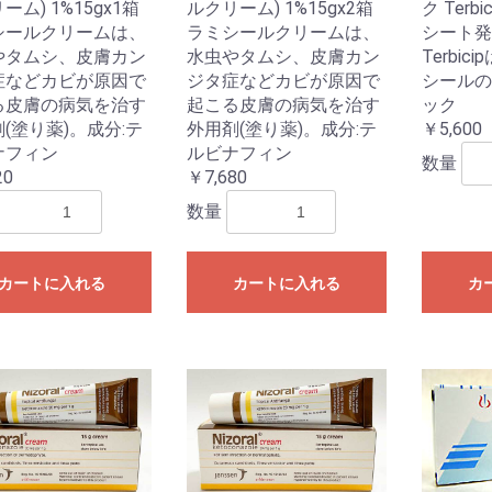
ーム) 1%15gx1箱
ルクリーム) 1%15gx2箱
ク Terbi
シールクリームは、
ラミシールクリームは、
シート発
やタムシ、皮膚カン
水虫やタムシ、皮膚カン
Terbi
お買い物を続ける
カートへ進む
症などカビが原因で
ジタ症などカビが原因で
シールの
る皮膚の病気を治す
起こる皮膚の病気を治す
ック
(塗り薬)。成分:テ
外用剤(塗り薬)。成分:テ
￥5,600
ナフィン
ルビナフィン
数量
20
￥7,680
数量
カートに入れる
カートに入れる
カ