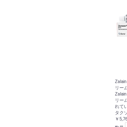
Zala
リーム
Zala
リー
れて
タクゾ
￥5,7