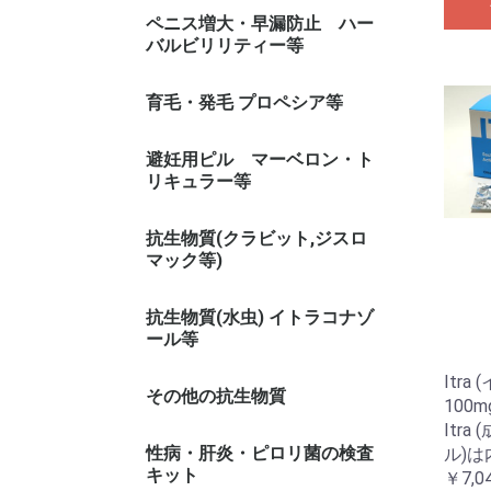
カマグラ 系(シルデナフィル)
シアリス 系(タダラフィル)
レビトラ 系(バルデナフィル)
その他
ペニス増大・早漏防止 ハー
バルビリリティー等
早漏防止スプレー
育毛・発毛 プロペシア等
避妊用ピル マーベロン・ト
リキュラー等
トリキュラー
マーベロン
抗生物質(クラビット,ジスロ
マック等)
抗生物質(水虫) イトラコナゾ
ール等
Itr
その他の抗生物質
100m
Itr
性病・肝炎・ピロリ菌の検査
ル)
キット
￥7,0