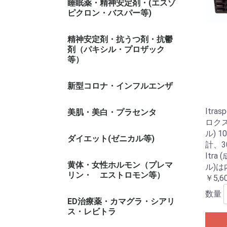
睡眠薬・精神安定剤・(エスゾ
ピクロン・バスパー等)
精神安定剤・抗うつ剤・抗鬱
剤（パキシル・プロザック
等）
新型コロナ・インフルエンザ
Itra
美肌・美白・プラセンタ
ロクス
ル) 1
ダイエット(ゼニカル等)
計、3
Itr
ゼニカル系
黄体・女性ホルモン（プレマ
ル)
リン・ エストロモン等）
￥5,6
数量
ED治療薬・カマグラ・シアリ
ス・レビトラ