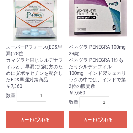
スーパーPフォース(ED&早
ペネグラ PENEGRA 100mg
漏) 28錠
28錠
カマグラと同じシルデナフ
ペネグラ PENEGRA 1錠あ
ィルと、早漏に悩む方のた
たりシルデナフィル
めにダポキセチンを配合し
100mg インド製ジェネリ
たED&早漏対策商品
ックの中では、インドで第
￥7,360
2位の販売数
￥7,680
数量
数量
カートに入れる
カートに入れる