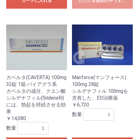
カートに入れる
ただいま品切れ中です。
カベルタ(CAVERTA) 100mg
Manforce(マンフォース)
32錠 1箱 バイアグラ系
100mg 28錠
カベルタの成分、クエン酸
シルデナフィル 100mgを
シルデナフィル(Sildenafil)
含有した、ED治療薬
には、勃起を持続させる効
￥6,720
お買い物を続ける
カートへ進む
果
数量
￥14,080
数量