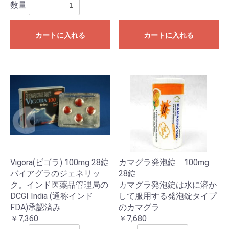
数量
カートに入れる
カートに入れる
Vigora(ビゴラ) 100mg 28錠
カマグラ発泡錠 100mg
バイアグラのジェネリッ
28錠
ク。インド医薬品管理局の
カマグラ発泡錠は水に溶か
DCGI India (通称インド
して服用する発泡錠タイプ
FDA)承認済み
のカマグラ
￥7,360
￥7,680