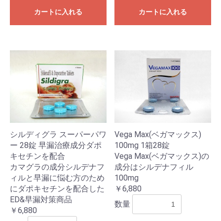
カートに入れる
カートに入れる
シルディグラ スーパーパワ
Vega Max(ベガマックス)
ー 28錠 早漏治療成分ダポ
100mg 1箱28錠
キセチンを配合
Vega Max(ベガマックス)の
カマグラの成分シルデナフ
成分はシルデナフィル
ィルと早漏に悩む方のため
100mg
にダポキセチンを配合した
￥6,880
ED&早漏対策商品
数量
￥6,880