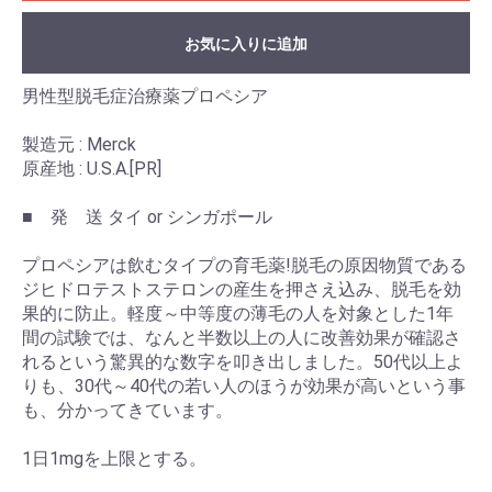
お気に入りに追加
男性型脱毛症治療薬プロペシア
製造元 : Merck
原産地 : U.S.A.[PR]
■ 発 送 タイ or シンガポール
プロペシアは飲むタイプの育毛薬!脱毛の原因物質である
ジヒドロテストステロンの産生を押さえ込み、脱毛を効
果的に防止。軽度～中等度の薄毛の人を対象とした1年
間の試験では、なんと半数以上の人に改善効果が確認さ
れるという驚異的な数字を叩き出しました。50代以上よ
りも、30代～40代の若い人のほうが効果が高いという事
も、分かってきています。
1日1mgを上限とする。