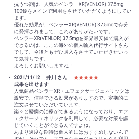
抗うつ剤は、人気のベンラーXR(VENLOR) 37.5mg
100錠をメインで利用をさせていただくようにしてい
ます。
優れた効果が、ベンラーXR(VENLOR) 37.5mgで存分
に発揮されまして、これがありがたいです。
ベンラーXR(VENLOR) 37.5mgを業界最安値で購入が
できるのは、ここの海外の個人輸入代行サイトさん
でして、今後ともぜひ購入をさせていただきたいっ
て気持ちです。
よろしくお願いしますね！
2021/11/12
井川 さん
★★★★★
成果を出せます
人気商品ベンラーXR・エフェクサージェネリックは
激安で、信頼できる効果がありますので、定期的に
注文させていただいています。
楽々と鬱病の治療ができるようになっており、エフ
ェクサージェネリックを利用して、必要な対策を講
じていくことができるんですよね。
あまり過度な期待は個人的にはおすすめしないんで
すが、それでも、エフェクサージェネリックを利用