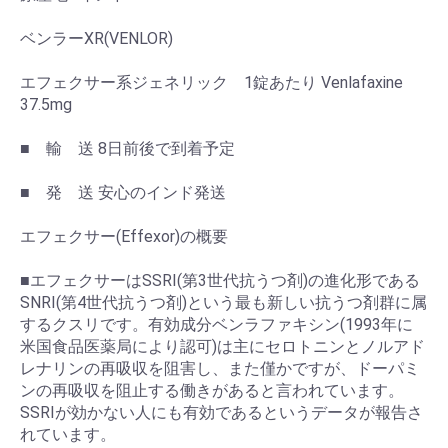
ベンラーXR(VENLOR)
エフェクサー系ジェネリック 1錠あたり Venlafaxine
37.5mg
■ 輸 送 8日前後で到着予定
■ 発 送 安心のインド発送
エフェクサー(Effexor)の概要
■エフェクサーはSSRI(第3世代抗うつ剤)の進化形である
SNRI(第4世代抗うつ剤)という最も新しい抗うつ剤群に属
するクスリです。有効成分ベンラファキシン(1993年に
米国食品医薬局により認可)は主にセロトニンとノルアド
レナリンの再吸収を阻害し、また僅かですが、ドーパミ
ンの再吸収を阻止する働きがあると言われています。
SSRIが効かない人にも有効であるというデータが報告さ
れています。