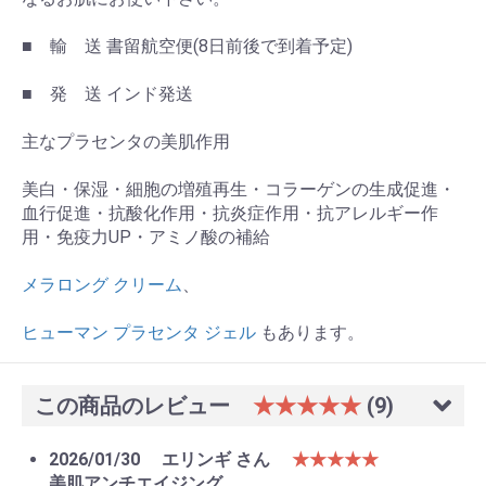
■ 輸 送 書留航空便(8日前後で到着予定)
■ 発 送 インド発送
主なプラセンタの美肌作用
美白・保湿・細胞の増殖再生・コラーゲンの生成促進・
血行促進・抗酸化作用・抗炎症作用・抗アレルギー作
用・免疫力UP・アミノ酸の補給
メラロング クリーム
、
ヒューマン プラセンタ ジェル
もあります。
この商品のレビュー
★★★★★
(9)
お買い物を続ける
カートへ進む
2026/01/30
エリンギ さん
★★★★★
美肌アンチエイジング