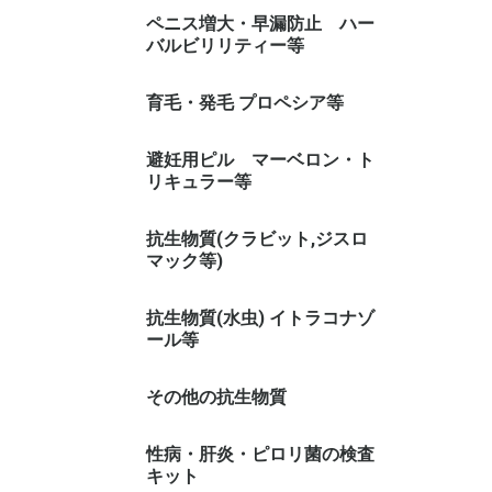
カマグラ 系(シルデナフィル)
シアリス 系(タダラフィル)
レビトラ 系(バルデナフィル)
その他
ペニス増大・早漏防止 ハー
バルビリリティー等
早漏防止スプレー
育毛・発毛 プロペシア等
避妊用ピル マーベロン・ト
リキュラー等
トリキュラー
マーベロン
抗生物質(クラビット,ジスロ
マック等)
抗生物質(水虫) イトラコナゾ
ール等
その他の抗生物質
性病・肝炎・ピロリ菌の検査
キット