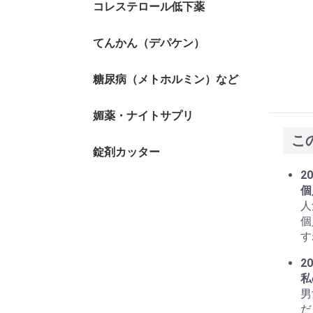
コレステロール低下薬
てんかん（デパケン）
糖尿病（メトホルミン）など
媚薬・ナイトサプリ
こ
錠剤カッター
20
個
人
個
す
20
私
男
だ