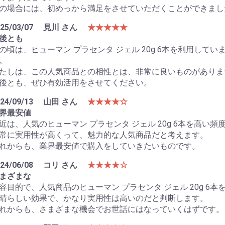
の場合には、初めっから満足をさせていただくことができまし
25/03/07
見川 さん
★★★★★
後とも
の頃は、ヒューマン プラセンタ ジェル 20g 6本を利用し
。
たしは、この人気商品との相性とは、非常に良いものがありま
後とも、ぜひ有効活用をさせてください。
24/09/13
山田 さん
★★★★☆
界最安値
近は、人気のヒューマン プラセンタ ジェル 20g 6本を高い
常に実用性が高くって、魅力的な人気商品だと考えます。
れからも、業界最安値で購入をしていきたいものです。
24/06/08
コリ さん
★★★★☆
まざまな
容目的で、人気商品のヒューマン プラセンタ ジェル 20g 6
晴らしい効果で、かなり実用性は高いのだと判断します。
れからも、さまざまな機会でお世話にはなっていくはずです。