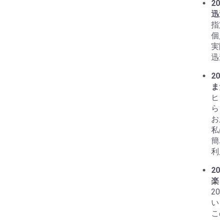
20
迅
指
個
実
迅
20
ま
ヒ
ら
お
私
簡
利
20
楽
2
い
こ