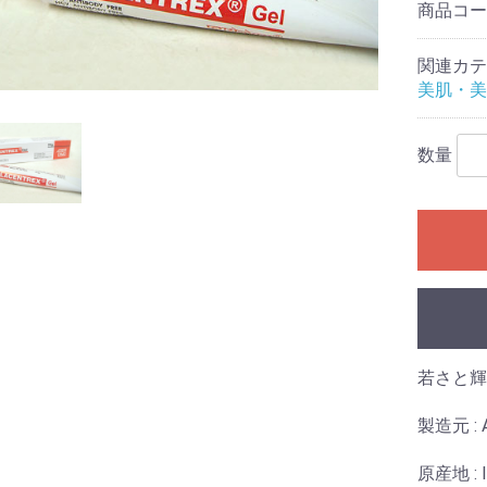
商品コ
関連カテ
美肌・美
数量
若さと輝
製造元 : Al
原産地 : I