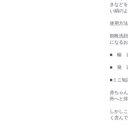
きなどを
い絹のよ
使用方法
朝晩洗顔
になるお
■ 輸 
■ 発 
■ミニ知
赤ちゃん
外へと排
お買い物を続ける
カートへ進む
しかしこ
く含んで