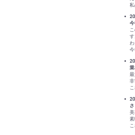
私
20
今
こ
す
わ
今
20
業
最
非
こ
20
さ
美
素
こ