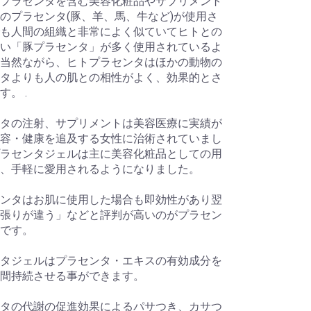
プラセンタを含む美容化粧品やサプリメント
のプラセンタ(豚、羊、馬、牛など)が使用さ
も人間の組織と非常によく似ていてヒトとの
い「豚プラセンタ」が多く使用されているよ
当然ながら、ヒトプラセンタはほかの動物の
タよりも人の肌との相性がよく、効果的とさ
す。 .
タの注射、サプリメントは美容医療に実績が
容・健康を追及する女性に治術されていまし
ラセンタジェルは主に美容化粧品としての用
、手軽に愛用されるようになりました。
ンタはお肌に使用した場合も即効性があり翌
張りが違う」などと評判が高いのがプラセン
です。
タジェルはプラセンタ・エキスの有効成分を
間持続させる事ができます。
タの代謝の促進効果によるパサつき、カサつ