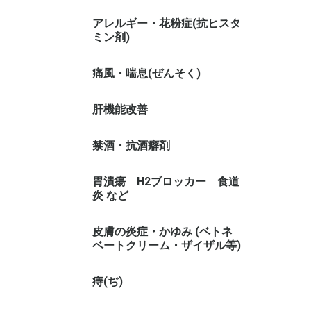
アレルギー・花粉症(抗ヒスタ
ミン剤)
痛風・喘息(ぜんそく)
肝機能改善
禁酒・抗酒癖剤
胃潰瘍 H2ブロッカー 食道
炎 など
皮膚の炎症・かゆみ (ベトネ
ベートクリーム・ザイザル等)
痔(ぢ)