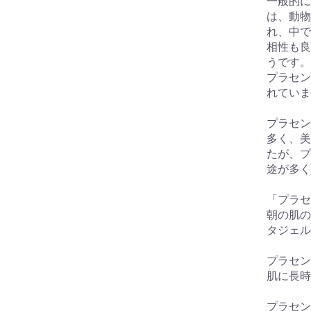
一般的に
は、動物
れ、中で
相性も良
うです。
プラセン
れていま
プラセン
多く、美
たが、プ
途が多く
「プラセ
朝の肌の
タジェル
プラセン
肌に長時
プラセン