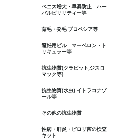
カマグラ 系(シルデナフィル)
シアリス 系(タダラフィル)
レビトラ 系(バルデナフィル)
その他
ペニス増大・早漏防止 ハー
バルビリリティー等
早漏防止スプレー
育毛・発毛 プロペシア等
避妊用ピル マーベロン・ト
リキュラー等
トリキュラー
マーベロン
抗生物質(クラビット,ジスロ
マック等)
抗生物質(水虫) イトラコナゾ
ール等
その他の抗生物質
性病・肝炎・ピロリ菌の検査
キット