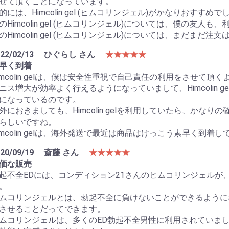
せて頂くことになっています。
的には、Himcolin gel (ヒムコリンジェル)がかなりおすす
のHimcolin gel (ヒムコリンジェル)については、僕の友人も
のHimcolin gel (ヒムコリンジェル)については、まだまだ
22/02/13
ひぐらし さん
★★★★★
早く到着
imcolin gelは、僕は安全性重視で自己責任の利用をさせて頂
ニス増大が効率よく行えるようになっていまして、Himcolin 
になっているのです。
外におきましても、Himcolin gelを利用していたら、かな
らしいですね。
imcolin gelは、海外発送で最近は商品はけっこう素早く到着
20/09/19
斎藤 さん
★★★★★
価な販売
起不全EDには、コンディション21さんのヒムコリンジェルが
。
ムコリンジェルとは、勃起不全に負けないことができるように
させることだってできます。
ムコリンジェルは、多くのED勃起不全男性に利用されていまし