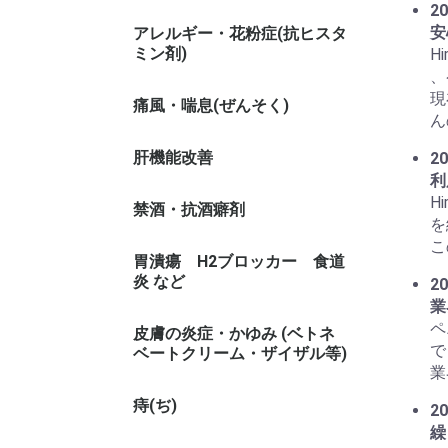
20
安
アレルギー・花粉症(抗ヒスタ
ミン剤)
Hi
、
現
痛風・喘息(ぜんそく)
ん
肝機能改善
20
利
H
禁酒・抗酒癖剤
を
こ
胃潰瘍 H2ブロッカー 食道
炎 など
20
業
ペ
皮膚の炎症・かゆみ (ベトネ
で
ベートクリーム・ザイザル等)
業
痔(ぢ)
20
繰