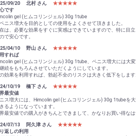
25/09/20
北村 さん
★★★★★
心です
お買い物を続ける
カートへ進む
mcolin gel (ヒムコリンジェル) 30g 1tube
ペニス増大を目的としての使用をよくさせて頂きました。
在は、必要な効果をすぐに実感はできていますので、特に目立
ので安心です。
25/04/10
野山 さん
★★★★★
用すれば
imcolin gel (ヒムコリンジェル) 30g 1tube、ペニス
継続をもちろんさせていただくようにしています。
の効果を利用すれば、勃起不全のリスクは大きく低下をします
24/10/19
橋下 さん
★★★★★
界最安値
ニス増大には、Himcolin gel (ヒムコリンジェル) 30g 1
きるようになっています。
界最安値での購入がきちんとできまして、かなりお買い得なは
24/07/13
阿久津 さん
★★★★★
り返しの利用