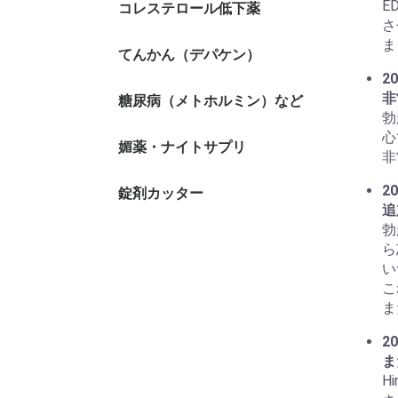
E
コレステロール低下薬
さ
ま
てんかん（デパケン）
20
非
糖尿病（メトホルミン）など
勃
心
媚薬・ナイトサプリ
非
20
錠剤カッター
追
勃
ら
い
こ
ま
20
ま
H