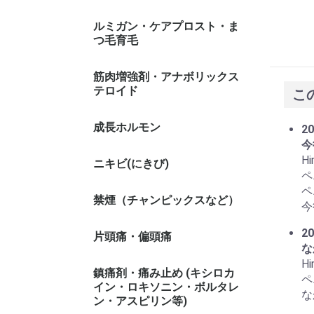
ルミガン・ケアプロスト・ま
つ毛育毛
筋肉増強剤・アナボリックス
テロイド
こ
成長ホルモン
20
今
Hi
ニキビ(にきび)
ペ
ペ
禁煙（チャンピックスなど）
今
20
片頭痛・偏頭痛
な
Hi
鎮痛剤・痛み止め (キシロカ
ペ
イン・ロキソニン・ボルタレ
な
ン・アスピリン等)