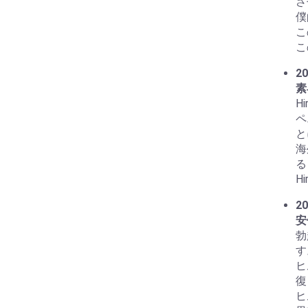
さ
僕
こ
こ
20
素
H
ペ
と
海
る
H
20
安
勃
す
ヒ
復
ヒ