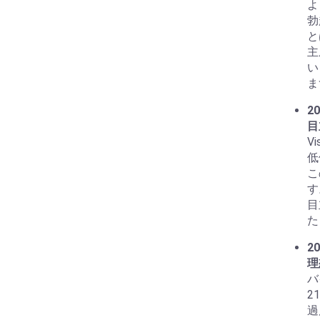
よ
勃
と
主
い
ま
20
目
V
低
こ
す
目
た
20
理
バ
2
過