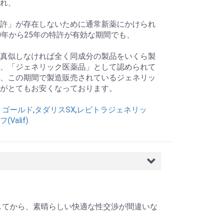
れ、
許」が存在しないために通常新薬にかけられ
0年から25年の特許が有効な期間でも、
真似しなければ全く同成分の製品をいくら製
、「ジェネリック医薬品」として認められて
、この期間で製造販売されているジェネリッ
がとてもお安くなっております。
 ゴールド
,
タダリスSX
,
レビトラジェネリッ
Valif)
を利用をしてから、素晴らしい快適な性交渉が間違いな