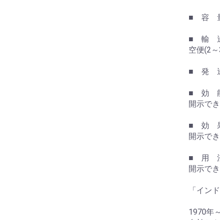
■ 容 量
■ 輸 
空便(2
■ 発 
■ 効 能
開示でき
■ 効 果
開示でき
■ 用 法
開示でき
「インド
1970