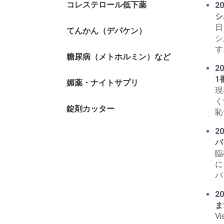
コレステロール低下薬
20
シ
日
てんかん（デパケン）
シ
す
糖尿病（メトホルミン）など
20
1
媚薬・ナイトサプリ
現
く
錠剤カッター
恥
20
バ
臨
に
バ
20
ま
V