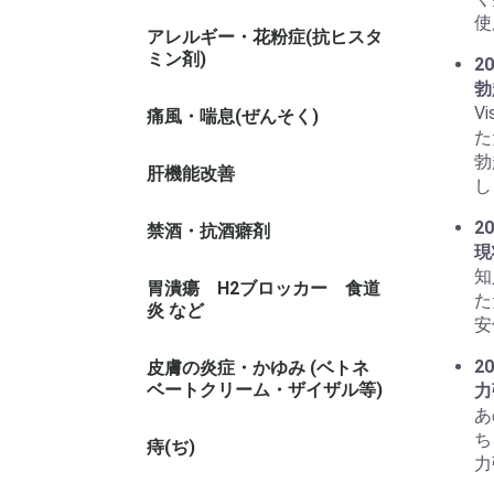
使
アレルギー・花粉症(抗ヒスタ
ミン剤)
20
勃
V
痛風・喘息(ぜんそく)
た
勃
肝機能改善
し
20
禁酒・抗酒癖剤
現
知
胃潰瘍 H2ブロッカー 食道
た
炎 など
安
20
皮膚の炎症・かゆみ (ベトネ
ベートクリーム・ザイザル等)
力
あ
ち
痔(ぢ)
力