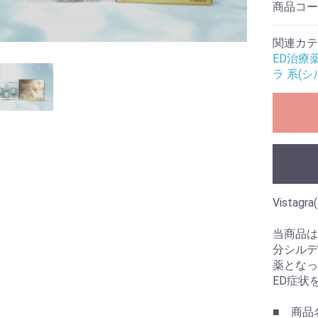
商品コ
関連カテ
ED治療
ラ 系(
Vistag
当商品は
分シルデ
薬となっ
ED症状
■ 商品名