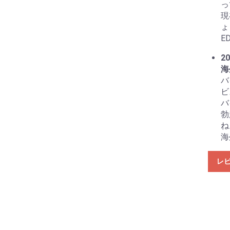
っ
現
ょ
E
20
海
バ
ビ
バ
勃
ね
海
レ