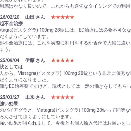
用感はかなり良いので、これからも適切なタイミングでの利用
26/02/20
山田 さん
★★★★★
起不全治療
istagra(ビスタグラ) 100mg 28錠には、ED治療には必
だくようにしています。
起不全治療には、これを実際に利用をするか否かで大幅に違い
お買い物を続ける
カートへ進む
ょう。
25/09/04
伊藤 さん
★★★★★
状としては
人から、Vistagra(ビスタグラ) 100mg 28錠という非常
だくようになりました。
価なED治療薬ですけど、現状としては一定の働きをしてもら
25/03/27
未来 さん
★★★★★
強い効果
のバイアグラと、Vistagra(ビスタグラ) 100mg 28錠っ
ろんさせて頂くようにしています。
強い効果が得られまして、今後とも個人輸入代行はお願いをし