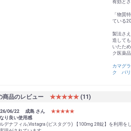
有効とさ
「物質特
ている2
製法さえ
造しても
いたため
ク医薬品
カマグラ
ク バリフ(
の商品のレビュー
★★★★★
(11)
26/06/22
成島 さん
★★★★★
なり良い使用感
ルデナフィル,Vistagra (ビスタグラ) 【100mg 28錠】
実現がされています。