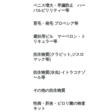
カマグラ 系(シルデナフィル)
シアリス 系(タダラフィル)
レビトラ 系(バルデナフィル)
その他
ペニス増大・早漏防止 ハー
バルビリリティー等
早漏防止スプレー
育毛・発毛 プロペシア等
避妊用ピル マーベロン・ト
リキュラー等
トリキュラー
マーベロン
抗生物質(クラビット,ジスロ
マック等)
抗生物質(水虫) イトラコナゾ
ール等
その他の抗生物質
性病・肝炎・ピロリ菌の検査
キット