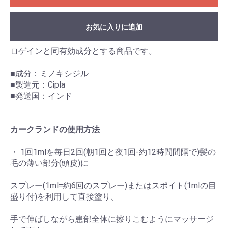
お気に入りに追加
ロゲインと同有効成分とする商品です。
■成分：ミノキシジル
■製造元：Cipla
■発送国：インド
カークランドの使用方法
・ 1回1mlを毎日2回(朝1回と夜1回-約12時間間隔で)髪の
毛の薄い部分(頭皮)に
スプレー(1ml=約6回のスプレー)またはスポイト(1mlの目
盛り付)を利用して直接塗り、
手で伸ばしながら患部全体に擦りこむようにマッサージ