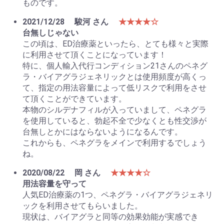
ものです。
2021/12/28
駿河 さん
★★★★☆
台無しじゃない
この頃は、ED治療薬といったら、とても様々と実際
に利用させて頂くことになっています！
特に、個人輸入代行コンディション21さんのペネグ
ラ・バイアグラジェネリックとは使用頻度が高くっ
て、指定の用法容量によって低リスクで利用をさせ
て頂くことができています。
本物のシルデナフィルが入っていまして、ペネグラ
を使用していると、勃起不全で少なくとも性交渉が
台無しとかにはならないようになるんです。
これからも、ペネグラをメインで利用するでしょう
ね。
2020/08/22
岡 さん
★★★★☆
用法容量を守って
人気ED治療薬の1つ、ペネグラ・バイアグラジェネリ
ックを利用させてもらいました。
現状は、バイアグラと同等の効果効能が実感でき