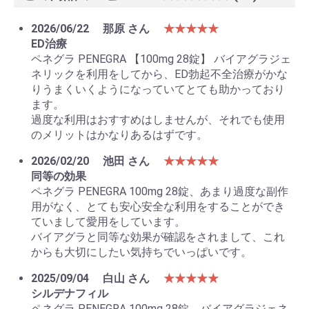
2026/06/22
那原 さん
★★★★★
ED治療
ペネグラ PENEGRA 【100mg 28錠】 バイアグラジェ
ネリックを利用をしてから、ED勃起不全治療がかな
りうまくいくようになっていてとても助かっており
ます。
過度な利用はおすすめはしませんが、それでも使用
のメリットはかなりあるはずです。
2026/02/20
池田 さん
★★★★★
同等の効果
ペネグラ PENEGRA 100mg 28錠、あまり過度な副作
用がなく、とても安心安全な利用をすることができ
ていまして愛用をしています。
バイアグラと同等な効果が確認をされまして、これ
お買い物を続ける
カートへ進む
からも大切にしたい気持ちでいっぱいです。
2025/09/04
白山 さん
★★★★★
シルデナフィル
ペネグラ PENEGRA 100mg 28錠、バイアグラジェネ