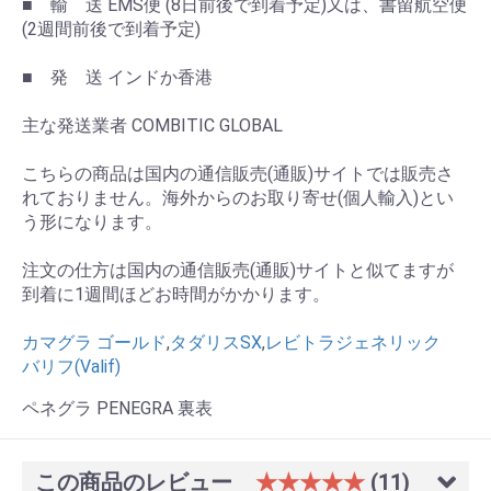
■ 輸 送 EMS便 (8日前後で到着予定)又は、書留航空便
(2週間前後で到着予定)
■ 発 送 インドか香港
主な発送業者 COMBITIC GLOBAL
こちらの商品は国内の通信販売(通販)サイトでは販売さ
れておりません。海外からのお取り寄せ(個人輸入)とい
う形になります。
注文の仕方は国内の通信販売(通販)サイトと似てますが
到着に1週間ほどお時間がかかります。
カマグラ ゴールド
,
タダリスSX
,
レビトラジェネリック
バリフ(Valif)
ペネグラ PENEGRA 裏表
この商品のレビュー
★★★★★
(11)